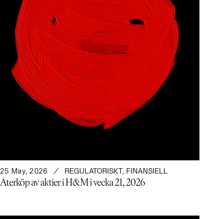
25 May, 2026
REGULATORISKT
,
FINANSIELL
Återköp av aktier i H&M i vecka 21, 2026