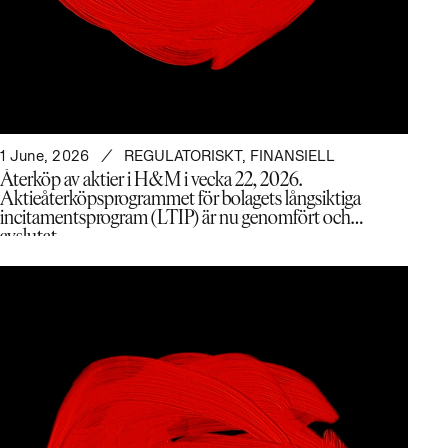
1 June, 2026
REGULATORISKT
,
FINANSIELL
Återköp av aktier i H&M i vecka 22, 2026.
Aktieåterköpsprogrammet för bolagets långsiktiga
incitamentsprogram (LTIP) är nu genomfört och
avslutat.