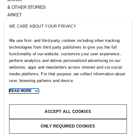
& OTHER STORIES
ARKET
SINGULAR SOCIETY
WE CARE ABOUT YOUR PRIVACY
SELLPY
We use first- and third-party cookies including other tracking
Follow us
technologies from third party publishers to give you the full
functionality of our website, customize your user experience,
perform analytics and deliver personalized advertising on our
websites, apps and newsletters across internet and via social
media platforms. For that purpose, we collect information about
user, browsing patterns and device.
Sitemap
READ MORE
Toggle
Privacy notice
more
cookie
Cookie notice
information
ACCEPT ALL COOKIES
Cookie settings
ONLY REQUIRED COOKIES