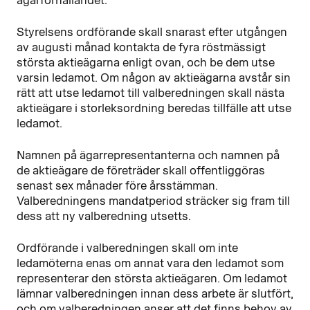
ägarförhållandet.
Styrelsens ordförande skall snarast efter utgången
av augusti månad kontakta de fyra röstmässigt
största aktieägarna enligt ovan, och be dem utse
varsin ledamot. Om någon av aktieägarna avstår sin
rätt att utse ledamot till valberedningen skall nästa
aktieägare i storleksordning beredas tillfälle att utse
ledamot.
Namnen på ägarrepresentanterna och namnen på
de aktieägare de företräder skall offentliggöras
senast sex månader före årsstämman.
Valberedningens mandatperiod sträcker sig fram till
dess att ny valberedning utsetts.
Ordförande i valberedningen skall om inte
ledamöterna enas om annat vara den ledamot som
representerar den största aktieägaren. Om ledamot
lämnar valberedningen innan dess arbete är slutfört,
och om valberedningen anser att det finns behov av