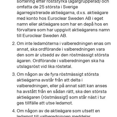
sortering efter röststyrka (ägargrupperad) och
omfatta de 25 största i Sverige
ägarregistrerade aktieägarna, d.v.s. aktieägare
med konto hos Euroclear Sweden AB i eget
namn eller aktieägare som har en depå hos en
förvaltare som har uppgivit aktieägarens namn
till Euroclear Sweden AB.
Om inte ledamöterna i valberedningen enas om
annat, ska ordförande i valberedningen vara
den som är utsedd av den röstmässigt största
ägaren. Ordförande i valberedningen ska ha
utslagsröst vid lika röstetal.
Om någon av de fyra röstmässigt största
aktieägarna avstår från att delta i
valberedningen, eller på annat sätt kan anses
ha avstått från en sådan rätt, ska den största
aktieägaren (röstmässigt) som står näst i tur
ges tillfälle att utse ledamot.
Om någon av de aktieägare som utsett en
ledamot till valberedningen meddelar