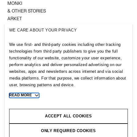
MONKI
& OTHER STORIES
ARKET
SINGULAR SOCIETY
WE CARE ABOUT YOUR PRIVACY
SELLPY
We use first- and third-party cookies including other tracking
Follow us
technologies from third party publishers to give you the full
functionality of our website, customize your user experience,
perform analytics and deliver personalized advertising on our
websites, apps and newsletters across internet and via social
media platforms. For that purpose, we collect information about
user, browsing patterns and device.
Sitemap
READ MORE
Toggle
Privacy notice
more
cookie
Cookie notice
information
ACCEPT ALL COOKIES
Cookie settings
ONLY REQUIRED COOKIES