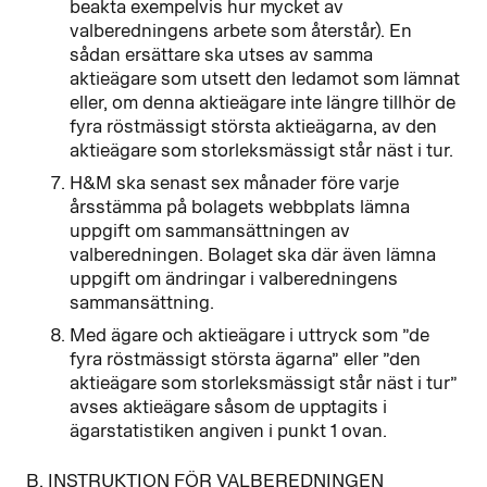
beakta exempelvis hur mycket av
valberedningens arbete som återstår). En
sådan ersättare ska utses av samma
aktieägare som utsett den ledamot som lämnat
eller, om denna aktieägare inte längre tillhör de
fyra röstmässigt största aktieägarna, av den
aktieägare som storleksmässigt står näst i tur.
H&M ska senast sex månader före varje
årsstämma på bolagets webbplats lämna
uppgift om sammansättningen av
valberedningen. Bolaget ska där även lämna
uppgift om ändringar i valberedningens
sammansättning.
Med ägare och aktieägare i uttryck som ”de
fyra röstmässigt största ägarna” eller ”den
aktieägare som storleksmässigt står näst i tur”
avses aktieägare såsom de upptagits i
ägarstatistiken angiven i punkt 1 ovan.
B. INSTRUKTION FÖR VALBEREDNINGEN