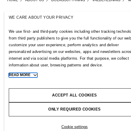
WE CARE ABOUT YOUR PRIVACY
H&M Group
Links
We use first- and third-party cookies including other tracking technol
ABOUT US
CONTACT U
from third party publishers to give you the full functionality of our web
BRANDS
SUBSCRIBE
customize your user experience, perform analytics and deliver
SUSTAINABILITY
NEWSROOM
personalized advertising on our websites, apps and newsletters acro
INVESTORS
H&M CAREE
internet and via social media platforms. For that purpose, we collect
CORPORATE GOVERNANCE
H&M GROUP
information about user, browsing patterns and device.
JOIN US
H&M FOUND
READ MORE
Toggle
MEDIA
more
cookie
ACCEPT ALL COOKIES
information
ONLY REQUIRED COOKIES
Copyright © 2026 H&M Group. All rights reserved.
Cookie settings