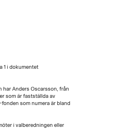
a 1 i dokumentet
n har Anders Oscarsson, från
er som är fastställda av
P-fonden som numera är bland
möter i valberedningen eller