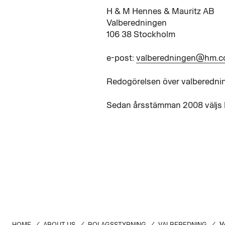
H & M Hennes & Mauritz AB
Valberedningen
106 38 Stockholm
e-post:
valberedningen@hm.
Redogörelsen över valberedning
Sedan årsstämman 2008 väljs 
HOME
/
ABOUT US
/
BOLAGSSTYRNING
/
VALBEREDNING
/
V