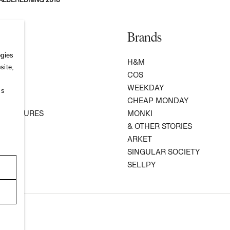
Brands
ogies
S
H&M
site,
COS
WEEKDAY
ss
R
CHEAP MONDAY
 VENTURES
MONKI
ATION
& OTHER STORIES
ARKET
SINGULAR SOCIETY
SELLPY