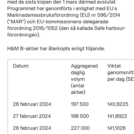
med de sista köpen den 1 mars därmed avslutat.
Programmet har genomförts i enlighet med EU:s
Marknadsmissbruksförordning (EU) nr 596/2014
(”MAR”) och EU-kommissionens delegerade
förordning 2016/1052 (den så kallade Safe harbour-
förordningen).
H&M B-aktier har återköpts enligt följande:
D
atum:
Aggregerad
Viktat
daglig
genomsnitt
volym
per dag (SE
(antal
aktier)
:
26 februari 2024
197 500
140,9225
27 februari 2024
198 500
141,8922
28 februari 2024
227 000
141,1026