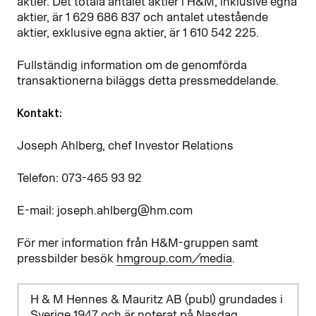
aktier. Det totala antalet aktier i H&M, inklusive egna
aktier, är 1
629
686
837 och antalet utestående
aktier, exklusive egna aktier, är
1
610
542 225.
Fullständig information om de genomförda
transaktionerna biläggs detta pressmeddelande.
Kontakt:
Joseph Ahlberg, chef Investor Relations
Telefon: 073-465 93 92
E-mail: joseph.ahlberg@hm.com
För mer information från H&M-gruppen samt
pressbilder besök
hmgroup.com/media
.
H & M Hennes & Mauritz AB (publ) grundades i
Sverige 1947 och är noterat på Nasdaq