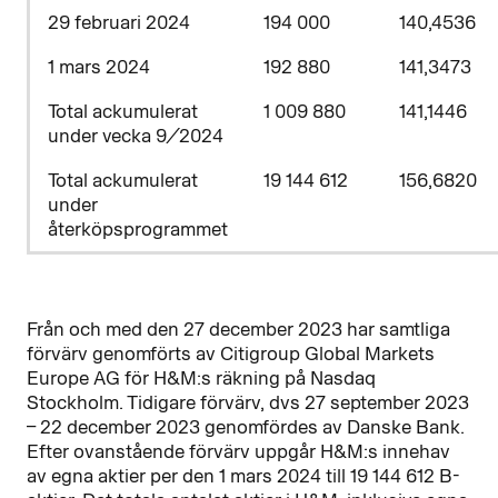
29 februari 2024
194 000
140,4536
1 mars 2024
192 880
141,3473
Total ackumulerat
1 009 880
141,1446
under vecka 9/2024
Total ackumulerat
19 144 612
156,6820
under
återköpsprogrammet
Från och med den 27 december 2023 har samtliga
förvärv genomförts av Citigroup Global Markets
Europe AG för H&M:s räkning på Nasdaq
Stockholm. Tidigare förvärv, dvs 27 september 2023
– 22
december 2023 genomfördes av Danske Bank.
Efter ovanstående förvärv uppgår H&M:s innehav
av egna aktier per den 1 mars 2024 till 19 144 612 B-